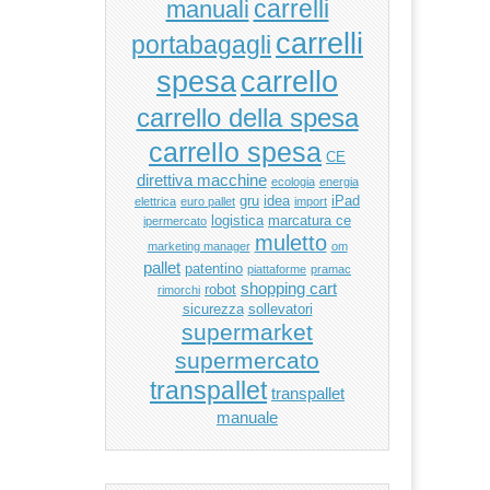
manuali
carrelli
carrelli
portabagagli
carrello
spesa
carrello della spesa
carrello spesa
CE
direttiva macchine
ecologia
energia
gru
idea
iPad
elettrica
euro pallet
import
logistica
marcatura ce
ipermercato
muletto
marketing manager
om
pallet
patentino
piattaforme
pramac
shopping cart
robot
rimorchi
sicurezza
sollevatori
supermarket
supermercato
transpallet
transpallet
manuale