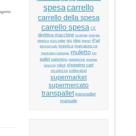
e
carrello
spesa
engono
carrello della spesa
carrello spesa
CE
direttiva macchine
ecologia
energia
gru
idea
iPad
elettrica
euro pallet
import
logistica
marcatura ce
ipermercato
muletto
marketing manager
om
pallet
patentino
piattaforme
pramac
shopping cart
robot
rimorchi
sicurezza
sollevatori
supermarket
supermercato
transpallet
transpallet
manuale