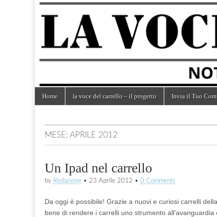
la voce
notizie
dal
mondo
del
dei
carrelli
carrello
Skip
Main
Home
la voce del carrello – il progetto
Invia il Tuo Com
to
menu
content
MESE:
APRILE 2012
Un Ipad nel carrello
by
Redazione
•
23 Aprile 2012
•
0 Comments
Da oggi è possibile! Grazie a nuovi e curiosi carrelli de
bene di rendere i carrelli uno strumento all’avanguardi