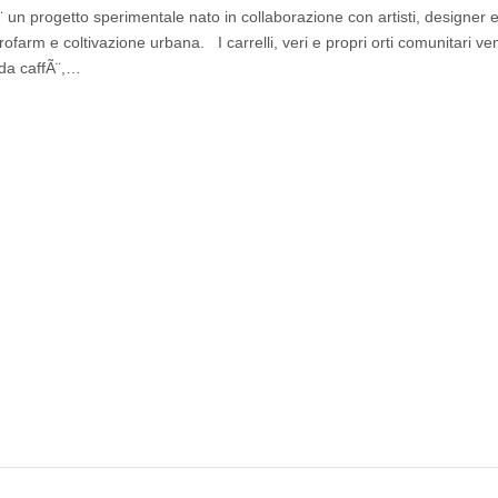
¨ un progetto sperimentale nato in collaborazione con artisti, designer 
crofarm e coltivazione urbana. I carrelli, veri e propri orti comunitari v
i da caffÃ¨,…