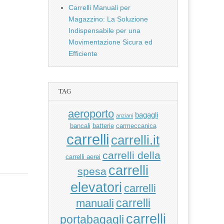
Carrelli Manuali per
Magazzino: La Soluzione
Indispensabile per una
Movimentazione Sicura ed
Efficiente
TAG
aeroporto
bagagli
anziani
bancali
batterie
carmeccanica
carrelli
carrelli.it
carrelli della
carrelli aerei
carrelli
spesa
elevatori
carrelli
manuali
carrelli
carrelli
portabagagli