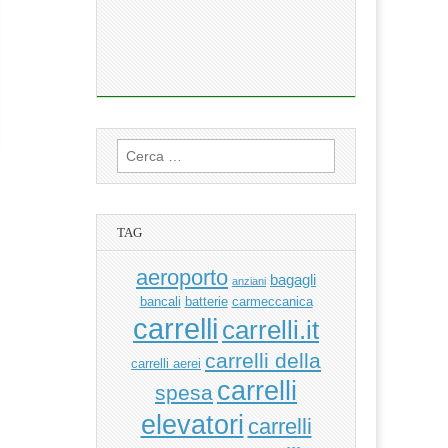
Ricerca
per:
TAG
aeroporto
bagagli
anziani
bancali
batterie
carmeccanica
carrelli
carrelli.it
carrelli della
carrelli aerei
carrelli
spesa
elevatori
carrelli