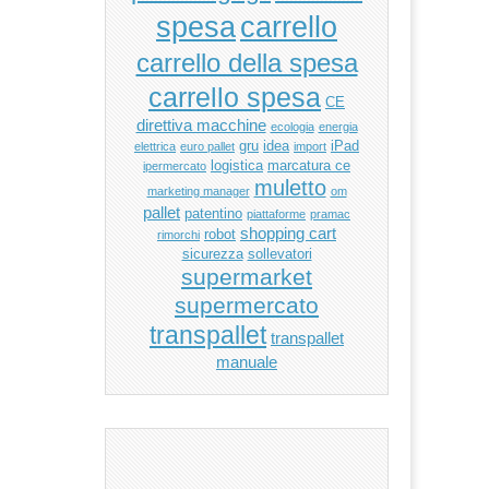
carrello
spesa
carrello della spesa
carrello spesa
CE
direttiva macchine
ecologia
energia
gru
idea
iPad
elettrica
euro pallet
import
logistica
marcatura ce
ipermercato
muletto
marketing manager
om
pallet
patentino
piattaforme
pramac
shopping cart
robot
rimorchi
sicurezza
sollevatori
supermarket
supermercato
transpallet
transpallet
manuale