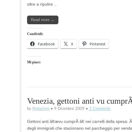
oltre a ripulire…
Read more →
Condividi:
Facebook
X
Pinterest
Mi piace:
Venezia, gettoni anti vu cumprÃ 
by
Redazione
•
9 Dicembre 2009
•
2 Comments
Gettoni anti â€œvu cumprÃ â€ nei carrelli della spesa: 
degli immigrati che stazionano nel parcheggio per vendere