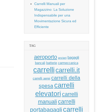
Carrelli Manuali per
Magazzino: La Soluzione
Indispensabile per una
Movimentazione Sicura ed
Efficiente
TAG
aeroporto
bagagli
anziani
bancali
batterie
carmeccanica
carrelli
carrelli.it
carrelli della
carrelli aerei
carrelli
spesa
elevatori
carrelli
manuali
carrelli
carrelli
portabagagli