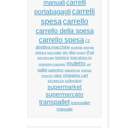
manuali
carrelli
carrelli
portabagagli
carrello
spesa
carrello della spesa
carrello spesa
CE
direttiva macchine
ecologia
energia
gru
idea
iPad
elettrica
euro pallet
import
logistica
marcatura ce
ipermercato
muletto
marketing manager
om
pallet
patentino
piattaforme
pramac
shopping cart
robot
rimorchi
sicurezza
sollevatori
supermarket
supermercato
transpallet
transpallet
manuale