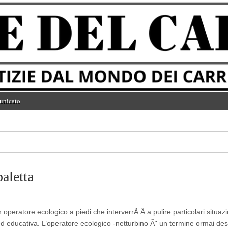
unicato
paletta
 operatore ecologico a piedi che interverrÃ Â a pulire particolari situazi
d educativa. L’operatore ecologico -netturbino Ã¨ un termine ormai de