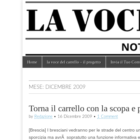
la voce
notizie
dal
mondo
del
dei
carrelli
carrello
Skip
Main
Home
la voce del carrello – il progetto
Invia il Tuo Com
to
menu
content
MESE:
DICEMBRE 2009
Torna il carrello con la scopa e 
by
Redazione
•
16 Dicembre 2009
•
1 Comment
[Brescia] I bresciani vedranno per le strade del centro un
sporcizia ma avrÃ sopratutto una funzione informativa e