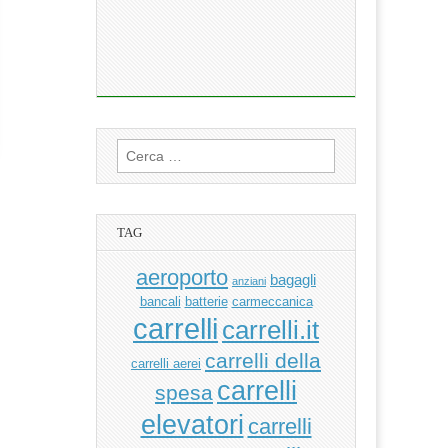
Ricerca
per:
TAG
aeroporto
bagagli
anziani
bancali
batterie
carmeccanica
carrelli
carrelli.it
carrelli della
carrelli aerei
carrelli
spesa
elevatori
carrelli