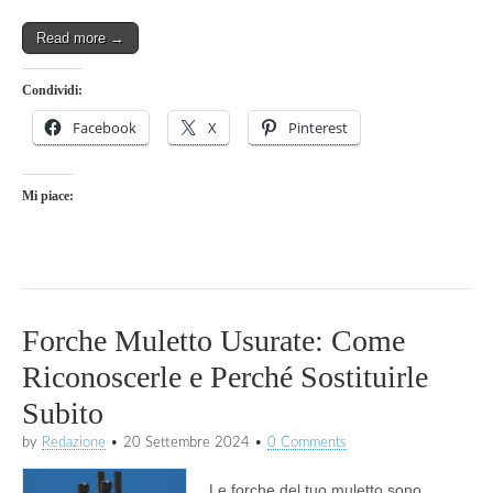
Read more →
Condividi:
Facebook
X
Pinterest
Mi piace:
Forche Muletto Usurate: Come
Riconoscerle e Perché Sostituirle
Subito
by
Redazione
•
20 Settembre 2024
•
0 Comments
Le forche del tuo muletto sono