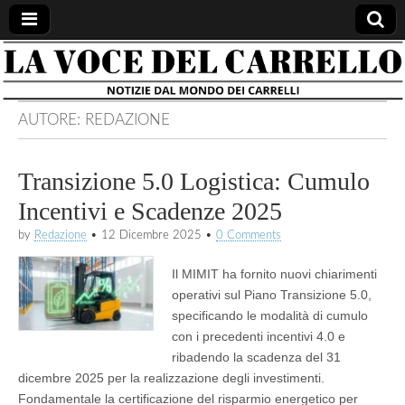
la voce
notizie
dal
mondo
del
dei
AUTORE:
REDAZIONE
carrelli
carrello
Transizione 5.0 Logistica: Cumulo
Incentivi e Scadenze 2025
by
Redazione
•
12 Dicembre 2025
•
0 Comments
Il MIMIT ha fornito nuovi chiarimenti
operativi sul Piano Transizione 5.0,
specificando le modalità di cumulo
con i precedenti incentivi 4.0 e
ribadendo la scadenza del 31
dicembre 2025 per la realizzazione degli investimenti.
Fondamentale la certificazione del risparmio energetico per