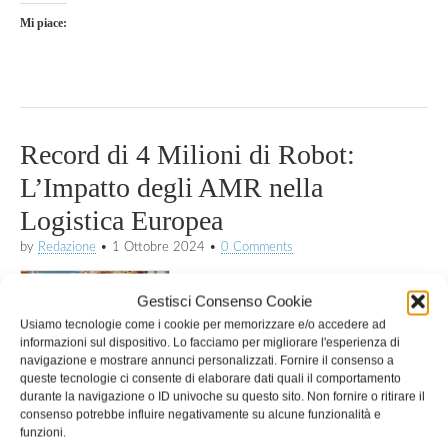
Mi piace:
Record di 4 Milioni di Robot:
L’Impatto degli AMR nella
Logistica Europea
by
Redazione
•
1 Ottobre 2024
•
0 Comments
Il recente rapporto della International
Gestisci Consenso Cookie
Federation of Robotics (IFR) rivela
Usiamo tecnologie come i cookie per memorizzare e/o accedere ad
che il numero di robot industriali nel
informazioni sul dispositivo. Lo facciamo per migliorare l'esperienza di
mondo ha raggiunto i 4 milioni, con
navigazione e mostrare annunci personalizzati. Fornire il consenso a
queste tecnologie ci consente di elaborare dati quali il comportamento
una crescita marcata nel settore logistico. In Europa, con la
durante la navigazione o ID univoche su questo sito. Non fornire o ritirare il
Germania al vertice, gli Autonomous Mobile Robots (AMR)
consenso potrebbe influire negativamente su alcune funzionalità e
stanno rivoluzionando la movimentazione nei magazzini,
funzioni.