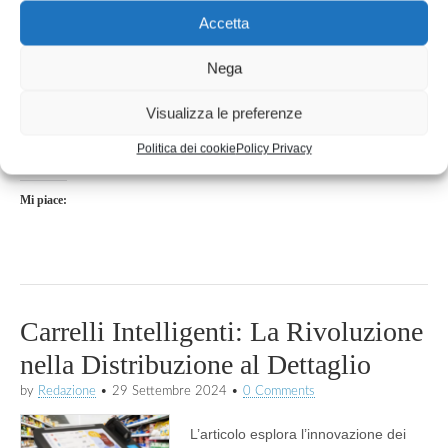
migliorando efficienza e sicurezza.
Accetta
Read more →
Nega
Condividi:
Visualizza le preferenze
Facebook
X
Pinterest
Politica dei cookie
Policy Privacy
Mi piace:
Carrelli Intelligenti: La Rivoluzione
nella Distribuzione al Dettaglio
by
Redazione
•
29 Settembre 2024
•
0 Comments
L’articolo esplora l’innovazione dei