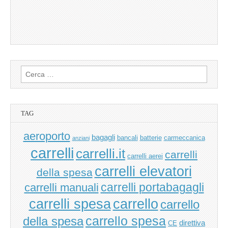
Ricerca
per:
TAG
aeroporto
bagagli
bancali
batterie
carmeccanica
anziani
carrelli
carrelli.it
carrelli
carrelli aerei
carrelli elevatori
della spesa
carrelli manuali
carrelli portabagagli
carrello
carrelli spesa
carrello
carrello spesa
della spesa
direttiva
CE