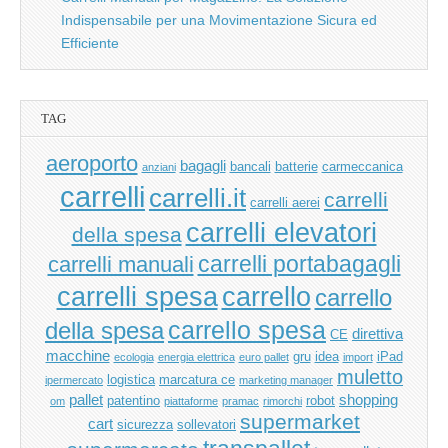
Indispensabile per una Movimentazione Sicura ed
Efficiente
TAG
aeroporto
bagagli
bancali
batterie
carmeccanica
anziani
carrelli
carrelli.it
carrelli
carrelli aerei
carrelli elevatori
della spesa
carrelli manuali
carrelli portabagagli
carrello
carrelli spesa
carrello
carrello spesa
della spesa
direttiva
CE
macchine
gru
idea
iPad
ecologia
energia elettrica
euro pallet
import
muletto
logistica
marcatura ce
ipermercato
marketing manager
pallet
shopping
patentino
robot
om
piattaforme
pramac
rimorchi
supermarket
cart
sicurezza
sollevatori