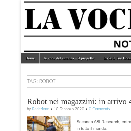
la voce
notizie
dal
mondo
del
dei
carrelli
carrello
Skip
Main
Home
la voce del carrello – il progetto
Invia il Tuo Com
to
menu
content
TAG:
ROBOT
Robot nei magazzini: in arrivo 
by
Redazione
•
10 Febbraio 2020
•
0 Comments
Secondo ABI Research, entro il
in tutto il mondo.