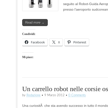
seguito al Robot-Guida Aeropo
presso l’aeroporto sudcoreano
Read more →
Condividi:
Facebook
X
Pinterest
Mi piace:
Un carrello robot nelle corsie o
by
Redazione
•
9 Marzo 2012
•
0 Comments
Una curiositÃ che sta avendo successo in tutto il mondo e