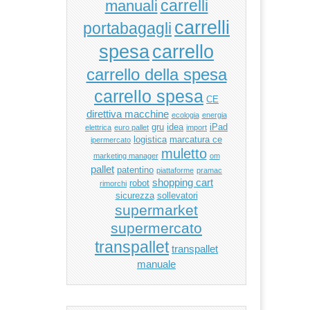
manuali
carrelli
carrelli
portabagagli
carrello
spesa
carrello della spesa
carrello spesa
CE
direttiva macchine
ecologia
energia
gru
idea
iPad
elettrica
euro pallet
import
logistica
marcatura ce
ipermercato
muletto
marketing manager
om
pallet
patentino
piattaforme
pramac
shopping cart
robot
rimorchi
sicurezza
sollevatori
supermarket
supermercato
transpallet
transpallet
manuale