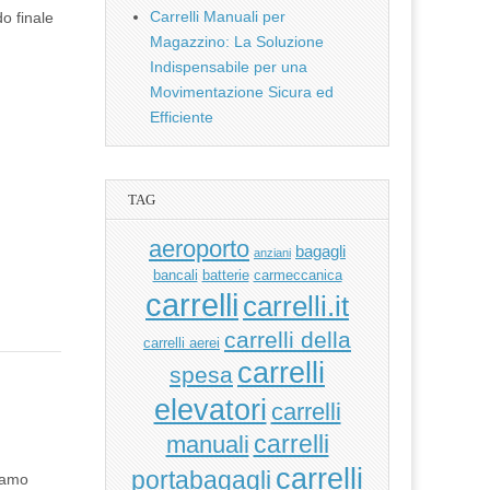
Carrelli Manuali per
o finale
Magazzino: La Soluzione
Indispensabile per una
Movimentazione Sicura ed
Efficiente
TAG
aeroporto
bagagli
anziani
bancali
batterie
carmeccanica
carrelli
carrelli.it
carrelli della
carrelli aerei
carrelli
spesa
elevatori
carrelli
manuali
carrelli
carrelli
portabagagli
tiamo