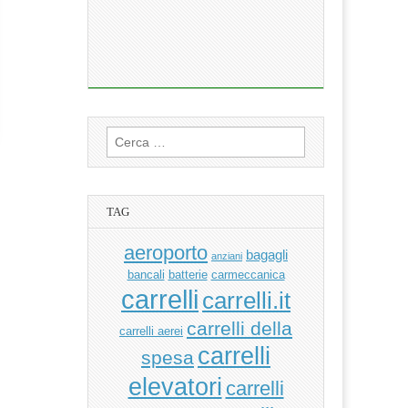
Ricerca
per:
TAG
aeroporto
bagagli
anziani
bancali
batterie
carmeccanica
carrelli
carrelli.it
carrelli della
carrelli aerei
carrelli
spesa
elevatori
carrelli