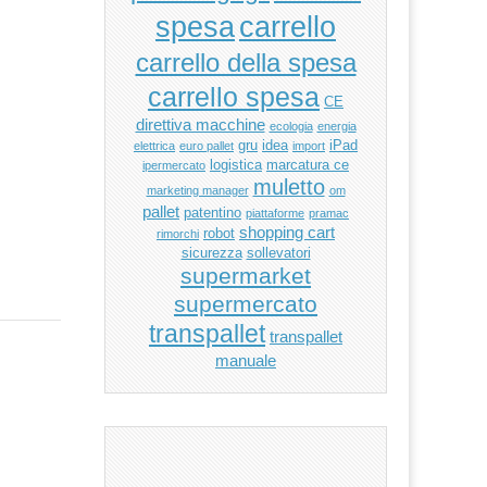
carrello
spesa
carrello della spesa
carrello spesa
CE
direttiva macchine
ecologia
energia
gru
idea
iPad
elettrica
euro pallet
import
logistica
marcatura ce
ipermercato
muletto
marketing manager
om
pallet
patentino
piattaforme
pramac
shopping cart
robot
rimorchi
sicurezza
sollevatori
supermarket
supermercato
transpallet
transpallet
manuale