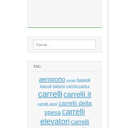
Ricerca
per:
TAG
aeroporto
bagagli
anziani
bancali
batterie
carmeccanica
carrelli
carrelli.it
carrelli della
carrelli aerei
carrelli
spesa
elevatori
carrelli