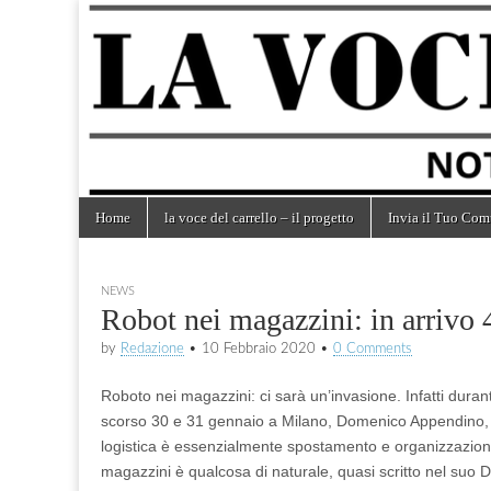
la voce
notizie
dal
mondo
del
dei
carrelli
carrello
Skip
Main
Home
la voce del carrello – il progetto
Invia il Tuo Com
to
menu
content
NEWS
Robot nei magazzini: in arrivo 
by
Redazione
•
10 Febbraio 2020
•
0 Comments
Roboto nei magazzini: ci sarà un’invasione. Infatti duran
scorso 30 e 31 gennaio a Milano, Domenico Appendino, Pr
logistica è essenzialmente spostamento e organizzazione 
magazzini è qualcosa di naturale, quasi scritto nel suo 