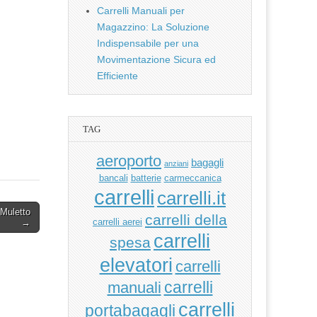
Carrelli Manuali per
Magazzino: La Soluzione
Indispensabile per una
Movimentazione Sicura ed
Efficiente
TAG
aeroporto
bagagli
anziani
bancali
batterie
carmeccanica
carrelli
carrelli.it
 Muletto
carrelli della
carrelli aerei
→
carrelli
spesa
elevatori
carrelli
manuali
carrelli
carrelli
portabagagli