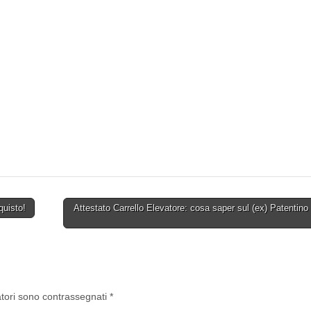
quisto!
Attestato Carrello Elevatore: cosa saper sul (ex) Patentino
atori sono contrassegnati
*