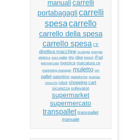
manuali
carrelli
carrelli
portabagagli
carrello
spesa
carrello della spesa
carrello spesa
CE
direttiva macchine
ecologia
energia
gru
idea
iPad
elettrica
euro pallet
import
logistica
marcatura ce
ipermercato
muletto
marketing manager
om
pallet
patentino
piattaforme
pramac
shopping cart
robot
rimorchi
sicurezza
sollevatori
supermarket
supermercato
transpallet
transpallet
manuale