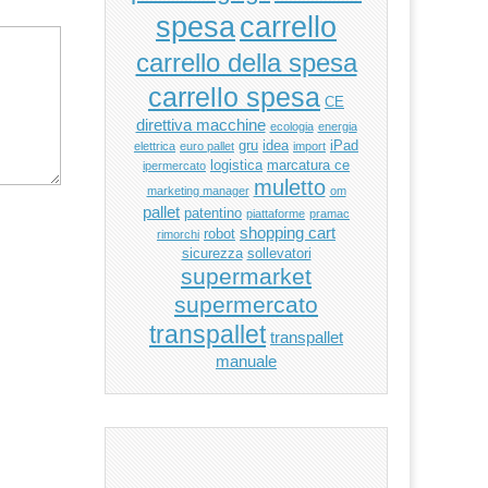
carrello
spesa
carrello della spesa
carrello spesa
CE
direttiva macchine
ecologia
energia
gru
idea
iPad
elettrica
euro pallet
import
logistica
marcatura ce
ipermercato
muletto
marketing manager
om
pallet
patentino
piattaforme
pramac
shopping cart
robot
rimorchi
sicurezza
sollevatori
supermarket
supermercato
transpallet
transpallet
manuale