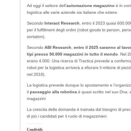
Ad oggi il settore dell’
automazione magazzino
è in cont
logistica alle varie aziende sia italiane che estere.
Secondo
Interact Research
, entro il 2023 quasi 600.0
per il fulfillment degli ordini (robot goods to person, pe
sortation).
Secondo
ABI Research
,
entro il 2025 saranno al lavoro
tipi presso 50.000 magazzini in tutto il mondo
. Nel 2
erano 4.000. Una ricerca di Tractica prevede a conferma
robot per la logistica arriverà a sfiorare il milione di pe
nel 2018).
La logistica prevede dunque lo spostamento e l’organizza
il
passaggio alla robotica
è quasi scritto nel suo Dna:
magazzini
La crescita della domanda è trainata dal bisogno di preci
di più i candidati per il ruolo di magazzinieri.
Condividi: