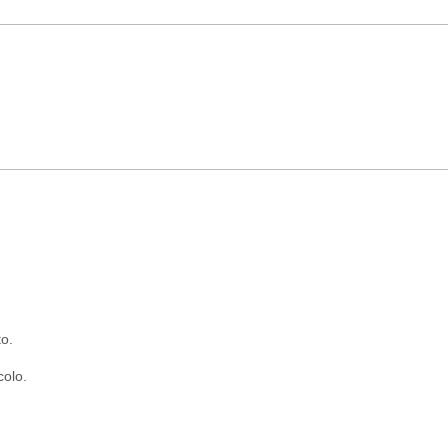
to.
colo.