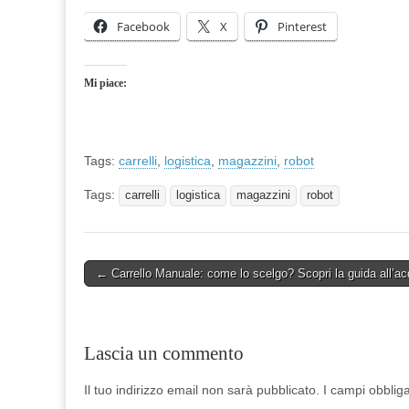
Facebook
X
Pinterest
Mi piace:
Tags:
carrelli
,
logistica
,
magazzini
,
robot
Tags:
carrelli
logistica
magazzini
robot
Post
← Carrello Manuale: come lo scelgo? Scopri la guida all’ac
navigation
Lascia un commento
Il tuo indirizzo email non sarà pubblicato.
I campi obblig