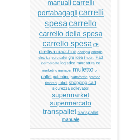
manuali
carrelli
carrelli
portabagagli
carrello
spesa
carrello della spesa
carrello spesa
CE
direttiva macchine
ecologia
energia
gru
idea
iPad
elettrica
euro pallet
import
logistica
marcatura ce
ipermercato
muletto
marketing manager
om
pallet
patentino
piattaforme
pramac
shopping cart
robot
rimorchi
sicurezza
sollevatori
supermarket
supermercato
transpallet
transpallet
manuale