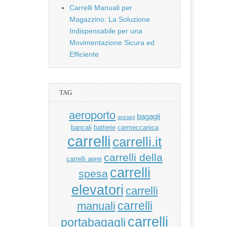
Carrelli Manuali per
Magazzino: La Soluzione
Indispensabile per una
Movimentazione Sicura ed
Efficiente
TAG
aeroporto
bagagli
anziani
bancali
batterie
carmeccanica
carrelli
carrelli.it
carrelli della
carrelli aerei
carrelli
spesa
elevatori
carrelli
manuali
carrelli
carrelli
portabagagli