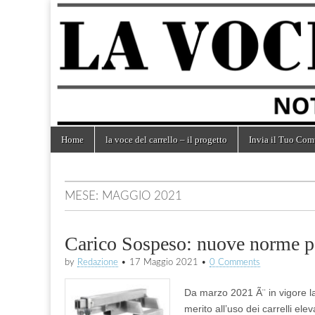
la voce
notizie
dal
mondo
del
dei
carrelli
carrello
Skip
Main
Home
la voce del carrello – il progetto
Invia il Tuo Com
to
menu
content
MESE:
MAGGIO 2021
Carico Sospeso: nuove norme per
by
Redazione
•
17 Maggio 2021
•
0 Comments
Da marzo 2021 Ã¨ in vigore la
merito all’uso dei carrelli el