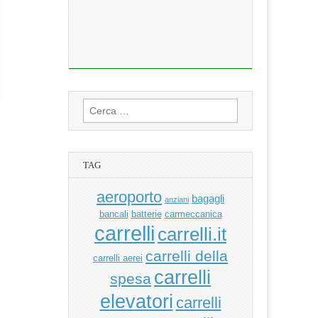
Ricerca
per:
TAG
aeroporto
bagagli
anziani
bancali
batterie
carmeccanica
carrelli
carrelli.it
carrelli della
carrelli aerei
carrelli
spesa
elevatori
carrelli