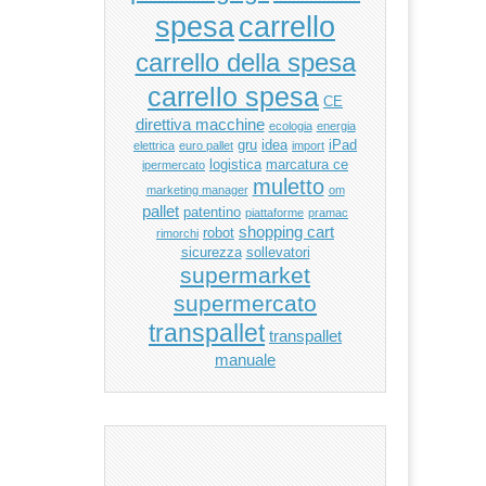
carrello
spesa
carrello della spesa
carrello spesa
CE
direttiva macchine
ecologia
energia
gru
idea
iPad
elettrica
euro pallet
import
logistica
marcatura ce
ipermercato
muletto
marketing manager
om
pallet
patentino
piattaforme
pramac
shopping cart
robot
rimorchi
sicurezza
sollevatori
supermarket
supermercato
transpallet
transpallet
manuale