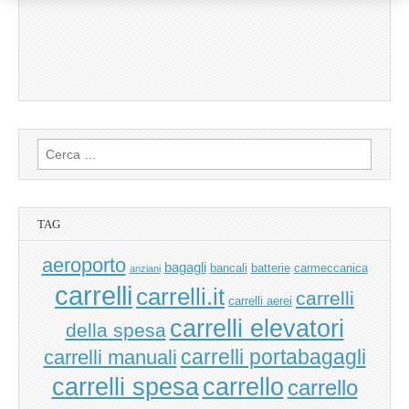
Ricerca
per:
TAG
aeroporto
bagagli
bancali
batterie
carmeccanica
anziani
carrelli
carrelli.it
carrelli
carrelli aerei
carrelli elevatori
della spesa
carrelli manuali
carrelli portabagagli
carrello
carrelli spesa
carrello