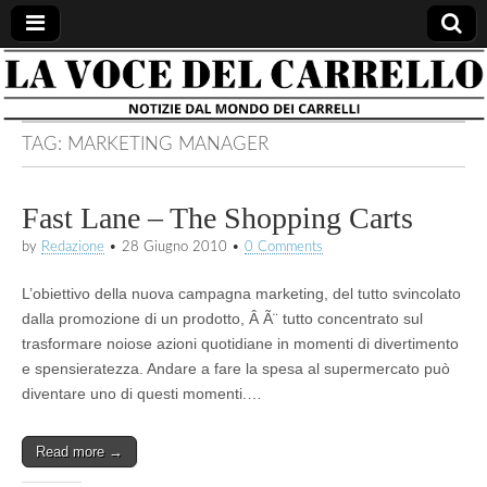
la voce
notizie
dal
mondo
del
dei
TAG:
MARKETING MANAGER
carrelli
carrello
Fast Lane – The Shopping Carts
by
Redazione
•
28 Giugno 2010
•
0 Comments
L’obiettivo della nuova campagna marketing, del tutto svincolato
dalla promozione di un prodotto, Â Ã¨ tutto concentrato sul
trasformare noiose azioni quotidiane in momenti di divertimento
e spensieratezza. Andare a fare la spesa al supermercato può
diventare uno di questi momenti.…
Read more →