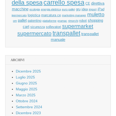
carrello spesa
della spesa
direttiva
CE
macchine
gru
idea
iPad
ecologia
energia elettrica
euro pallet
import
muletto
logistica
marcatura ce
ipermercato
marketing manager
pallet
shopping
patentino
robot
om
piattaforme
pramac
rimorchi
supermarket
cart
sicurezza
sollevatori
transpallet
supermercato
transpallet
manuale
ARCHIVI
Dicembre 2025
Luglio 2025
Giugno 2025
Maggio 2025
Marzo 2025
Ottobre 2024
Settembre 2024
Dicembre 2023