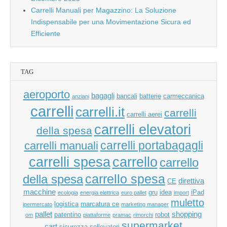
Carrelli Manuali per Magazzino: La Soluzione
Indispensabile per una Movimentazione Sicura ed
Efficiente
TAG
aeroporto
bagagli
bancali
batterie
carmeccanica
anziani
carrelli
carrelli.it
carrelli
carrelli aerei
carrelli elevatori
della spesa
carrelli manuali
carrelli portabagagli
carrello
carrelli spesa
carrello
carrello spesa
della spesa
direttiva
CE
macchine
gru
idea
iPad
ecologia
energia elettrica
euro pallet
import
muletto
logistica
marcatura ce
ipermercato
marketing manager
pallet
shopping
patentino
robot
om
piattaforme
pramac
rimorchi
supermarket
cart
sicurezza
sollevatori