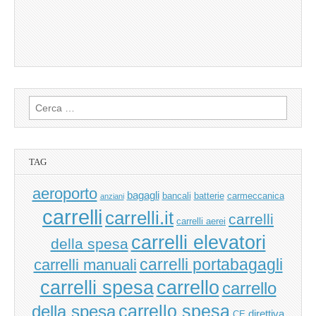
Ricerca
per:
TAG
aeroporto
bagagli
bancali
batterie
carmeccanica
anziani
carrelli
carrelli.it
carrelli
carrelli aerei
carrelli elevatori
della spesa
carrelli manuali
carrelli portabagagli
carrello
carrelli spesa
carrello
carrello spesa
della spesa
direttiva
CE