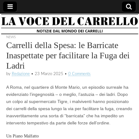
la voce
notizie
dal
mondo
NEWS
del
dei
Carrelli della Spesa: le Barricate
carrelli
Inaspettate per facilitare la Fuga dei
carrello
Ladri
by
Redazione
•
23 Marzo 2025
•
0 Comments
A Roma, nel quartiere di Monte Mario, un episodio surreale ha
evidenziato l’ingegnosità – o meglio, l’astuzia – dei ladri. Dopo
un colpo al supermercato Tigre, i malviventi hanno posizionato
dei carrelli della spesa lungo la via per facilitare la fuga, creando
inavvertitamente una sorta di “barricata” che ha impedito un
intervento tempestivo da parte delle forze dell’ordine.
Un Piano Malfatto