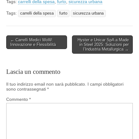
Tags:
carrelli della spesa
,
furto
,
sicurezza urbana
Tags:
carrelli della spesa
furto
sicurezza urbana
Post
← Carrelli Medici WoW:
Hyster e Unicar SpA a Made
Innovazione e Flessibilità
in Steel 2025: Soluzioni per
navigation
l’Industria Metallurgica →
Lascia un commento
Il tuo indirizzo email non sarà pubblicato.
I campi obbligatori
sono contrassegnati
*
Commento
*