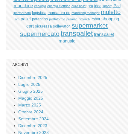
macchine
gru
idea
iPad
ecologia
energia elettrica
euro pallet
import
muletto
logistica
marcatura ce
ipermercato
marketing manager
pallet
shopping
patentino
robot
om
piattaforme
pramac
rimorchi
supermarket
cart
sicurezza
sollevatori
transpallet
supermercato
transpallet
manuale
ARCHIVI
Dicembre 2025
Luglio 2025
Giugno 2025
Maggio 2025
Marzo 2025
Ottobre 2024
Settembre 2024
Dicembre 2023
Novembre 2023