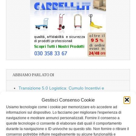
ABBIAMO PARLATO DI
Transizione 5.0 Logistica: Cumulo Incentivi e
Scadenze 2025
Gestisci Consenso Cookie
Il Boom dei Modelli Compatti (2025-2034)
Usiamo tecnologie come i cookie per memorizzare e/o accedere ad
Amazon Italia Transport: Revocata l’Interdittiva,
informazioni sul dispositivo. Lo facciamo per migliorare l'esperienza di
Cambia il Modello Appalti
navigazione e mostrare annunci personalizzati. Fornire il consenso a
Scioperi Logistica e Trasporti: Le Date Critiche di
queste tecnologie ci consente di elaborare dati quali il comportamento
durante la navigazione o ID univoche su questo sito. Non fornire o ritirare il
Dicembre 2025
consenso potrebbe influire negativamente su alcune funzionalità e