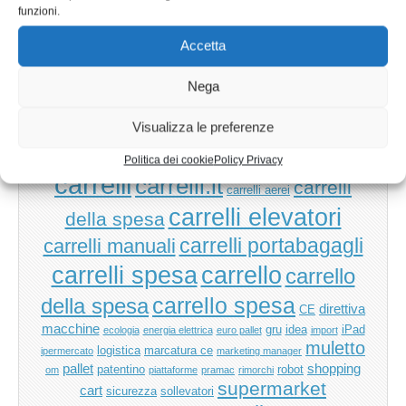
Carrelli Manuali per Magazzino: La Soluzione
funzioni.
Indispensabile per una Movimentazione Sicura ed
Efficiente
Accetta
Nega
TAG
Visualizza le preferenze
aeroporto
bagagli
bancali
batterie
carmeccanica
anziani
Politica dei cookie
Policy Privacy
carrelli
carrelli.it
carrelli
carrelli aerei
carrelli elevatori
della spesa
carrelli manuali
carrelli portabagagli
carrello
carrelli spesa
carrello
carrello spesa
della spesa
direttiva
CE
macchine
gru
idea
iPad
ecologia
energia elettrica
euro pallet
import
muletto
logistica
marcatura ce
ipermercato
marketing manager
pallet
shopping
patentino
robot
om
piattaforme
pramac
rimorchi
supermarket
cart
sicurezza
sollevatori