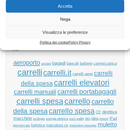
Accetta
Nega
Ricerca
per:
Visualizza le preferenze
Politica dei cookie
Policy Privacy
TAG
aeroporto
bagagli
bancali
batterie
carmeccanica
anziani
carrelli
carrelli.it
carrelli
carrelli aerei
carrelli elevatori
della spesa
carrelli manuali
carrelli portabagagli
carrello
carrelli spesa
carrello
carrello spesa
della spesa
direttiva
CE
macchine
gru
idea
iPad
ecologia
energia elettrica
euro pallet
import
muletto
logistica
marcatura ce
ipermercato
marketing manager