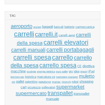
TAG
aeroporto
bagagli
bancali
batterie
carmeccanica
anziani
carrelli
carrelli.it
carrelli
carrelli aerei
carrelli elevatori
della spesa
carrelli manuali
carrelli portabagagli
carrello
carrelli spesa
carrello
carrello spesa
della spesa
direttiva
CE
macchine
gru
idea
iPad
ecologia
energia elettrica
euro pallet
import
muletto
logistica
marcatura ce
ipermercato
marketing manager
pallet
shopping
patentino
robot
om
piattaforme
pramac
rimorchi
supermarket
cart
sicurezza
sollevatori
transpallet
supermercato
transpallet
manuale