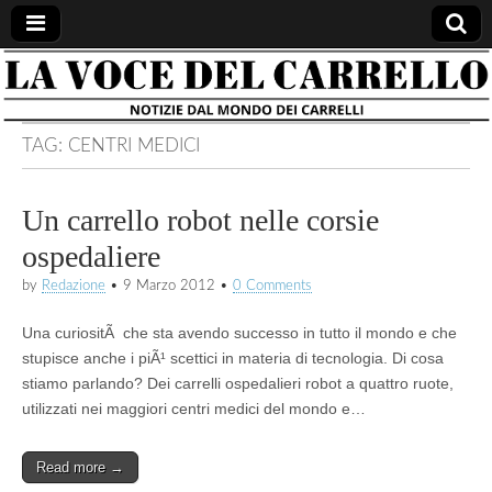
la voce
notizie
dal
mondo
del
dei
TAG:
CENTRI MEDICI
carrelli
carrello
Un carrello robot nelle corsie
ospedaliere
by
Redazione
•
9 Marzo 2012
•
0 Comments
Una curiositÃ che sta avendo successo in tutto il mondo e che
stupisce anche i piÃ¹ scettici in materia di tecnologia. Di cosa
stiamo parlando? Dei carrelli ospedalieri robot a quattro ruote,
utilizzati nei maggiori centri medici del mondo e…
Read more →