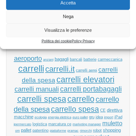
Accetta
Nega
Ricerca
per:
Visualizza le preferenze
Politica dei cookie
Policy Privacy
TAG
aeroporto
bagagli
bancali
batterie
carmeccanica
anziani
carrelli
carrelli.it
carrelli
carrelli aerei
carrelli elevatori
della spesa
carrelli manuali
carrelli portabagagli
carrello
carrelli spesa
carrello
carrello spesa
della spesa
direttiva
CE
macchine
gru
idea
iPad
ecologia
energia elettrica
euro pallet
import
muletto
logistica
marcatura ce
ipermercato
marketing manager
pallet
shopping
patentino
robot
om
piattaforme
pramac
rimorchi