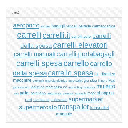
TAG
aeroporto
bagagli
bancali
batterie
carmeccanica
anziani
carrelli
carrelli.it
carrelli
carrelli aerei
carrelli elevatori
della spesa
carrelli manuali
carrelli portabagagli
carrello
carrelli spesa
carrello
carrello spesa
della spesa
direttiva
CE
macchine
gru
idea
iPad
ecologia
energia elettrica
euro pallet
import
muletto
logistica
marcatura ce
ipermercato
marketing manager
pallet
shopping
patentino
robot
om
piattaforme
pramac
rimorchi
supermarket
cart
sicurezza
sollevatori
transpallet
supermercato
transpallet
manuale