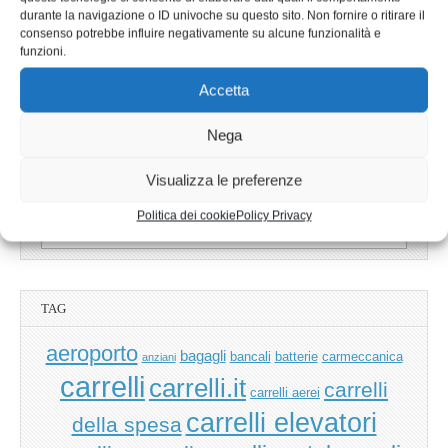
durante la navigazione o ID univoche su questo sito. Non fornire o ritirare il
consenso potrebbe influire negativamente su alcune funzionalità e
funzioni.
Accetta
Nega
Visualizza le preferenze
Politica dei cookie
Policy Privacy
Ricerca
per:
TAG
aeroporto
bagagli
bancali
batterie
carmeccanica
anziani
carrelli
carrelli.it
carrelli
carrelli aerei
carrelli elevatori
della spesa