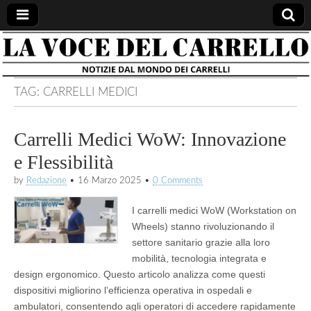
la voce
notizie
dal
mondo
del
dei
TAG:
CARRELLI MEDICI
carrelli
carrello
Carrelli Medici WoW: Innovazione
e Flessibilità
by
Redazione
•
16 Marzo 2025
•
0 Comments
I carrelli medici WoW (Workstation on
Wheels) stanno rivoluzionando il
settore sanitario grazie alla loro
mobilità, tecnologia integrata e
design ergonomico. Questo articolo analizza come questi
dispositivi migliorino l’efficienza operativa in ospedali e
ambulatori, consentendo agli operatori di accedere rapidamente