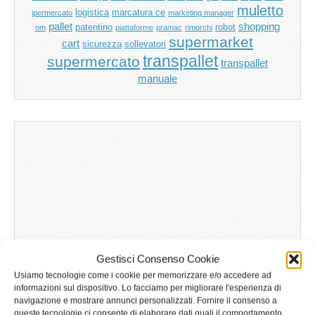
muletto
logistica
marcatura ce
ipermercato
marketing manager
pallet
shopping
patentino
robot
om
piattaforme
pramac
rimorchi
supermarket
cart
sicurezza
sollevatori
transpallet
supermercato
transpallet
manuale
Gestisci Consenso Cookie
Usiamo tecnologie come i cookie per memorizzare e/o accedere ad
informazioni sul dispositivo. Lo facciamo per migliorare l'esperienza di
navigazione e mostrare annunci personalizzati. Fornire il consenso a
queste tecnologie ci consente di elaborare dati quali il comportamento