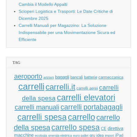
Cambia il Modello Appalti
Scioperi Logistica e Trasporti: Le Date Critiche di
Dicembre 2025
Carrelli Manuali per Magazzino: La Soluzione
Indispensabile per una Movimentazione Sicura ed
Efficiente
TAG
aeroporto
bagagli
bancali
batterie
carmeccanica
anziani
carrelli
carrelli.it
carrelli
carrelli aerei
carrelli elevatori
della spesa
carrelli manuali
carrelli portabagagli
carrello
carrelli spesa
carrello
carrello spesa
della spesa
direttiva
CE
macchine
gru
idea
iPad
ecologia
energia elettrica
euro pallet
import