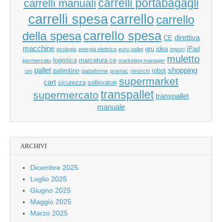
carrelli manuali
carrelli portabagagli
carrello
carrelli spesa
carrello
carrello spesa
della spesa
direttiva
CE
macchine
gru
idea
iPad
ecologia
energia elettrica
euro pallet
import
muletto
logistica
marcatura ce
ipermercato
marketing manager
pallet
shopping
patentino
robot
om
piattaforme
pramac
rimorchi
supermarket
cart
sicurezza
sollevatori
transpallet
supermercato
transpallet
manuale
ARCHIVI
Dicembre 2025
Luglio 2025
Giugno 2025
Maggio 2025
Marzo 2025