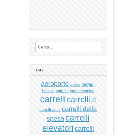
Ricerca
per:
TAG
aeroporto
bagagli
anziani
bancali
batterie
carmeccanica
carrelli
carrelli.it
carrelli della
carrelli aerei
carrelli
spesa
elevatori
carrelli