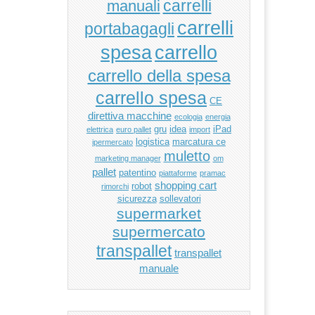
manuali
carrelli
carrelli
portabagagli
carrello
spesa
carrello della spesa
carrello spesa
CE
direttiva macchine
ecologia
energia
gru
idea
iPad
elettrica
euro pallet
import
logistica
marcatura ce
ipermercato
muletto
marketing manager
om
pallet
patentino
piattaforme
pramac
shopping cart
robot
rimorchi
sicurezza
sollevatori
supermarket
supermercato
transpallet
transpallet
manuale