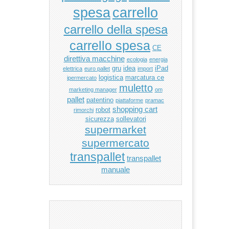
carrello
spesa
carrello della spesa
carrello spesa
CE
direttiva macchine
ecologia
energia
gru
idea
iPad
elettrica
euro pallet
import
logistica
marcatura ce
ipermercato
muletto
marketing manager
om
pallet
patentino
piattaforme
pramac
shopping cart
robot
rimorchi
sicurezza
sollevatori
supermarket
supermercato
transpallet
transpallet
manuale