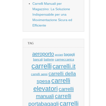
Carrelli Manuali per
Magazzino: La Soluzione
Indispensabile per una
Movimentazione Sicura ed
Efficiente
TAG
aeroporto
bagagli
anziani
bancali
batterie
carmeccanica
carrelli
carrelli.it
carrelli della
carrelli aerei
carrelli
spesa
elevatori
carrelli
manuali
carrelli
carrelli
portabagagli