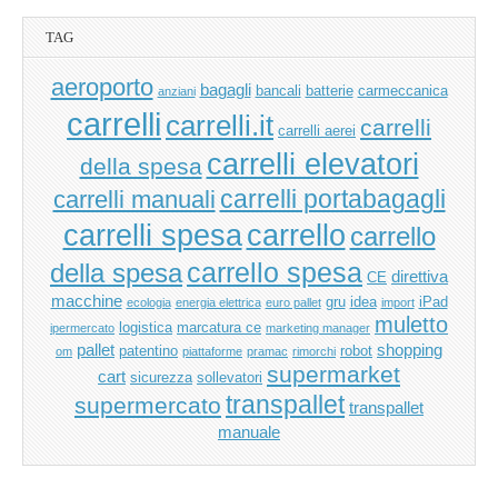
TAG
aeroporto
bagagli
bancali
batterie
carmeccanica
anziani
carrelli
carrelli.it
carrelli
carrelli aerei
carrelli elevatori
della spesa
carrelli manuali
carrelli portabagagli
carrello
carrelli spesa
carrello
carrello spesa
della spesa
direttiva
CE
macchine
gru
idea
iPad
ecologia
energia elettrica
euro pallet
import
muletto
logistica
marcatura ce
ipermercato
marketing manager
pallet
shopping
patentino
robot
om
piattaforme
pramac
rimorchi
supermarket
cart
sicurezza
sollevatori
transpallet
supermercato
transpallet
manuale