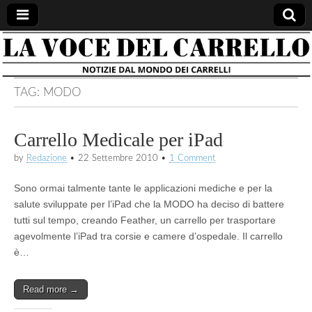
la voce
notizie
dal
mondo
del
dei
TAG:
MODO
carrelli
carrello
Carrello Medicale per iPad
by
Redazione
•
22 Settembre 2010
•
1 Comment
Sono ormai talmente tante le applicazioni mediche e per la
salute sviluppate per l’iPad che la MODO ha deciso di battere
tutti sul tempo, creando Feather, un carrello per trasportare
agevolmente l’iPad tra corsie e camere d’ospedale. Il carrello
è…
Read more →