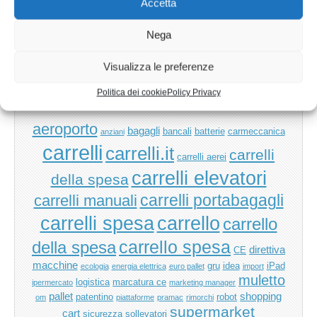
Accetta
Nega
Ricerca
per:
Visualizza le preferenze
Politica dei cookie
Policy Privacy
TAG
aeroporto
bagagli
bancali
batterie
carmeccanica
anziani
carrelli
carrelli.it
carrelli
carrelli aerei
carrelli elevatori
della spesa
carrelli manuali
carrelli portabagagli
carrello
carrelli spesa
carrello
carrello spesa
della spesa
direttiva
CE
macchine
gru
idea
iPad
ecologia
energia elettrica
euro pallet
import
muletto
logistica
marcatura ce
ipermercato
marketing manager
pallet
shopping
patentino
robot
om
piattaforme
pramac
rimorchi
supermarket
cart
sicurezza
sollevatori