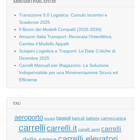
ABBIAMO PARLATO DI
Transizione 5.0 Logistica: Cumulo Incentivi e
Scadenze 2025
Il Boom dei Modelli Compatti (2025-2034)
Amazon Italia Transport: Revocata l’Interdittiva,
Cambia il Modello Appalti
Scioperi Logistica e Trasporti: Le Date Critiche di
Dicembre 2025
Carrelli Manuali per Magazzino: La Soluzione
Indispensabile per una Movimentazione Sicura ed
Efficiente
TAG
aeroporto
bagagli
bancali
batterie
carmeccanica
anziani
carrelli
carrelli.it
carrelli
carrelli aerei
carrelli elevatori
della spesa