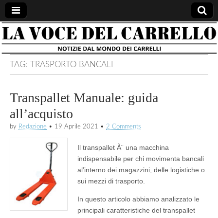
la voce
notizie
dal
mondo
del
dei
TAG:
TRASPORTO BANCALI
carrelli
carrello
Transpallet Manuale: guida
all’acquisto
by
Redazione
•
19 Aprile 2021
•
2 Comments
Il transpallet Ã¨ una macchina
indispensabile per chi movimenta bancali
al’interno dei magazzini, delle logistiche o
sui mezzi di trasporto.
In questo articolo abbiamo analizzato le
principali caratteristiche del transpallet