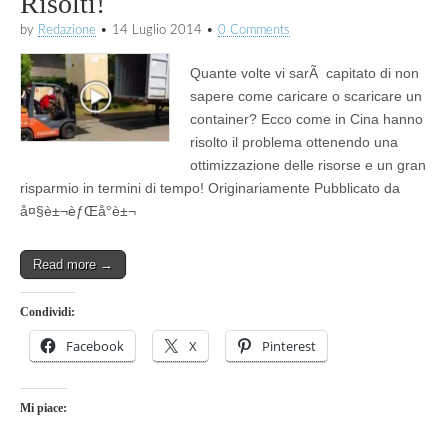
Risolti!
by
Redazione
•
14 Luglio 2014
•
0 Comments
Quante volte vi sarÃ capitato di non
sapere come caricare o scaricare un
container? Ecco come in Cina hanno
risolto il problema ottenendo una
ottimizzazione delle risorse e un gran
risparmio in termini di tempo! Originariamente Pubblicato da
å¤§è±¬èƒŒå°è±¬
Read more →
Condividi:
Facebook
X
Pinterest
Mi piace: