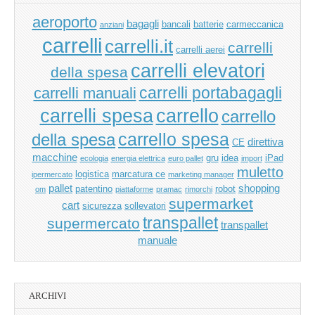
aeroporto
bagagli
bancali
batterie
carmeccanica
anziani
carrelli
carrelli.it
carrelli
carrelli aerei
carrelli elevatori
della spesa
carrelli manuali
carrelli portabagagli
carrello
carrelli spesa
carrello
carrello spesa
della spesa
direttiva
CE
macchine
gru
idea
iPad
ecologia
energia elettrica
euro pallet
import
muletto
logistica
marcatura ce
ipermercato
marketing manager
pallet
shopping
patentino
robot
om
piattaforme
pramac
rimorchi
supermarket
cart
sicurezza
sollevatori
transpallet
supermercato
transpallet
manuale
ARCHIVI