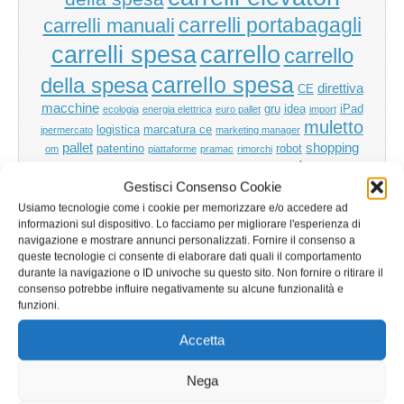
carrelli manuali
carrelli portabagagli
carrello
carrelli spesa
carrello
carrello spesa
della spesa
direttiva
CE
macchine
gru
idea
iPad
ecologia
energia elettrica
euro pallet
import
muletto
logistica
marcatura ce
ipermercato
marketing manager
pallet
shopping
patentino
robot
om
piattaforme
pramac
rimorchi
supermarket
cart
sicurezza
sollevatori
Gestisci Consenso Cookie
transpallet
supermercato
transpallet
Usiamo tecnologie come i cookie per memorizzare e/o accedere ad
manuale
informazioni sul dispositivo. Lo facciamo per migliorare l'esperienza di
navigazione e mostrare annunci personalizzati. Fornire il consenso a
queste tecnologie ci consente di elaborare dati quali il comportamento
durante la navigazione o ID univoche su questo sito. Non fornire o ritirare il
consenso potrebbe influire negativamente su alcune funzionalità e
funzioni.
Accetta
Nega