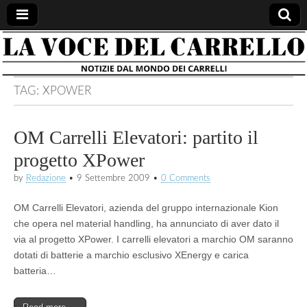
la voce
notizie
dal
mondo
del
dei
TAG:
XPOWER
carrelli
carrello
OM Carrelli Elevatori: partito il
progetto XPower
by
Redazione
•
9 Settembre 2009
•
0 Comments
OM Carrelli Elevatori, azienda del gruppo internazionale Kion
che opera nel material handling, ha annunciato di aver dato il
via al progetto XPower. I carrelli elevatori a marchio OM saranno
dotati di batterie a marchio esclusivo XEnergy e carica
batteria…