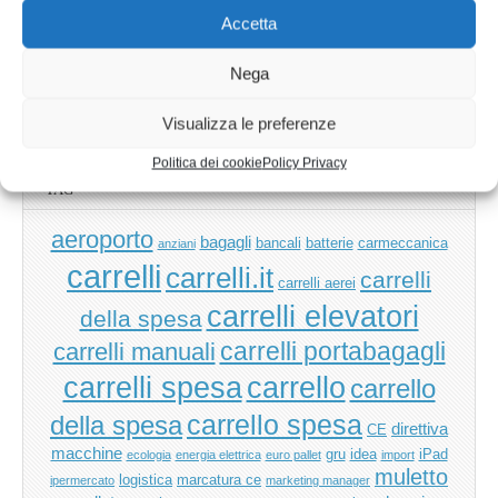
Accetta
Nega
Ricerca
per:
Visualizza le preferenze
Politica dei cookie
Policy Privacy
TAG
aeroporto
bagagli
bancali
batterie
carmeccanica
anziani
carrelli
carrelli.it
carrelli
carrelli aerei
carrelli elevatori
della spesa
carrelli manuali
carrelli portabagagli
carrello
carrelli spesa
carrello
carrello spesa
della spesa
direttiva
CE
macchine
gru
idea
iPad
ecologia
energia elettrica
euro pallet
import
muletto
logistica
marcatura ce
ipermercato
marketing manager