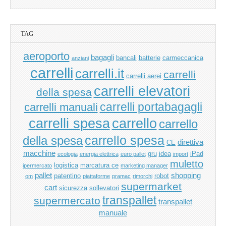
TAG
aeroporto
bagagli
bancali
batterie
carmeccanica
anziani
carrelli
carrelli.it
carrelli
carrelli aerei
carrelli elevatori
della spesa
carrelli manuali
carrelli portabagagli
carrello
carrelli spesa
carrello
carrello spesa
della spesa
direttiva
CE
macchine
gru
idea
iPad
ecologia
energia elettrica
euro pallet
import
muletto
logistica
marcatura ce
ipermercato
marketing manager
pallet
shopping
patentino
robot
om
piattaforme
pramac
rimorchi
supermarket
cart
sicurezza
sollevatori
transpallet
supermercato
transpallet
manuale