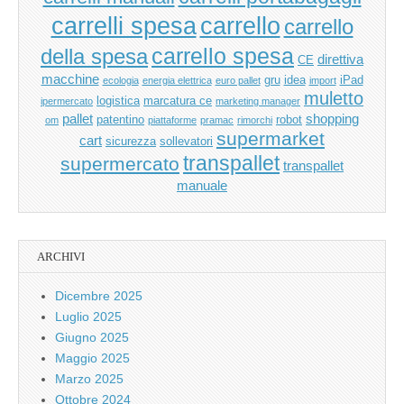
carrello
carrelli spesa
carrello
carrello spesa
della spesa
direttiva
CE
macchine
gru
idea
iPad
ecologia
energia elettrica
euro pallet
import
muletto
logistica
marcatura ce
ipermercato
marketing manager
pallet
shopping
patentino
robot
om
piattaforme
pramac
rimorchi
supermarket
cart
sicurezza
sollevatori
transpallet
supermercato
transpallet
manuale
ARCHIVI
Dicembre 2025
Luglio 2025
Giugno 2025
Maggio 2025
Marzo 2025
Ottobre 2024