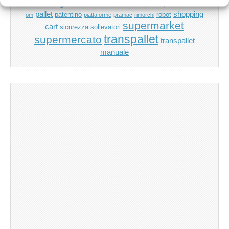
muletto
logistica
marcatura ce
ipermercato
marketing manager
pallet
shopping
patentino
robot
om
piattaforme
pramac
rimorchi
supermarket
cart
sicurezza
sollevatori
transpallet
supermercato
transpallet
manuale