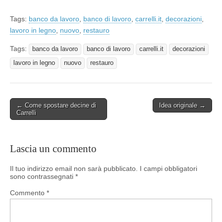
Tags:
banco da lavoro
,
banco di lavoro
,
carrelli.it
,
decorazioni
,
lavoro in legno
,
nuovo
,
restauro
Tags:
banco da lavoro
banco di lavoro
carrelli.it
decorazioni
lavoro in legno
nuovo
restauro
Post
← Come spostare decine di
Idea originale →
Carrelli
navigation
Lascia un commento
Il tuo indirizzo email non sarà pubblicato.
I campi obbligatori
sono contrassegnati
*
Commento
*