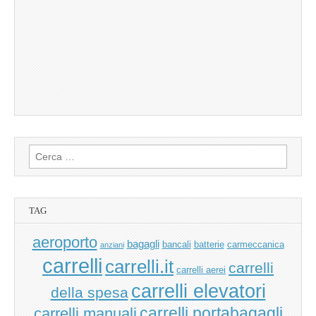
Ricerca
per:
TAG
aeroporto
bagagli
bancali
batterie
carmeccanica
anziani
carrelli
carrelli.it
carrelli
carrelli aerei
carrelli elevatori
della spesa
carrelli manuali
carrelli portabagagli