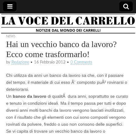
la voce
notizie
dal
mondo
NEWS
del
dei
Hai un vecchio banco da lavoro?
carrelli
Ecco come trasformarlo!
carrello
by
Redazione
•
16 Febbraio 2012
•
0 Comments
Chi utilizza da anni un banco da lavoro sa che, con il passare
del tempo, il materiale di cui esso Ã¨ composto puÃ² rovinarsi o
deteriorarsi.
Un
banco da lavoro
di qualitÃ dura anni, soprattutto se curato
e tenuto in condizioni ideali. Ma il tempo passa per tutti e dopo
diversi anni molti banchi da lavoro vengono lasciati inutilizzati,
con il risultato che gli elementi con cui sono composti vengono
rovinati da polvere, freddo o uso non consono delle superfici.
Se vi capita di trovare un vecchio banco da lavoro o