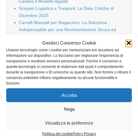
Cambia il Modello Appalti
Scioperi Logistica e Trasporti: Le Date Critiche di
Dicembre 2025
Carrelli Manuali per Magazzino: La Soluzione
Indispensabile per una Movimentazione Sicura ed
Efficiente
Gestisci Consenso Cookie
Usiamo tecnologie come i cookie per memorizzare e/o accedere ad
informazioni sul dispositivo. Lo facciamo per migliorare l'esperienza di
TAG
navigazione e mostrare annunci personalizzati. Fornire il consenso a
queste tecnologie ci consente di elaborare dati quali il comportamento
aeroporto
durante la navigazione o ID univoche su questo sito. Non fornire o ritirare il
bagagli
bancali
batterie
carmeccanica
anziani
consenso potrebbe influire negativamente su alcune funzionalità e
carrelli
carrelli.it
funzioni.
carrelli
carrelli aerei
carrelli elevatori
della spesa
Accetta
carrelli manuali
carrelli portabagagli
Nega
carrello
carrelli spesa
carrello
Visualizza le preferenze
carrello spesa
della spesa
direttiva
CE
macchine
gru
idea
iPad
ecologia
energia elettrica
euro pallet
import
Politica dei cookie
Policy Privacy