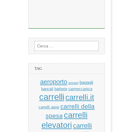
Ricerca
per:
TAG
aeroporto
bagagli
anziani
bancali
batterie
carmeccanica
carrelli
carrelli.it
carrelli della
carrelli aerei
carrelli
spesa
elevatori
carrelli