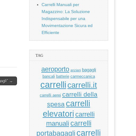
Carrelli Manuali per
Magazzino: La Soluzione
Indispensabile per una
Movimentazione Sicura ed
Efficiente
TAG
aeroporto
bagagli
anziani
bancali
batterie
carmeccanica
gagli” →
carrelli
carrelli.it
carrelli della
carrelli aerei
carrelli
spesa
elevatori
carrelli
manuali
carrelli
carrelli
portabagagli