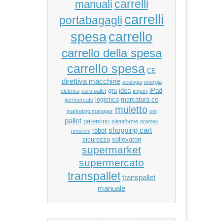
manuali
carrelli
carrelli
portabagagli
carrello
spesa
carrello della spesa
carrello spesa
CE
direttiva macchine
ecologia
energia
gru
idea
iPad
elettrica
euro pallet
import
logistica
marcatura ce
ipermercato
muletto
marketing manager
om
pallet
patentino
piattaforme
pramac
shopping cart
robot
rimorchi
sicurezza
sollevatori
supermarket
supermercato
transpallet
transpallet
manuale