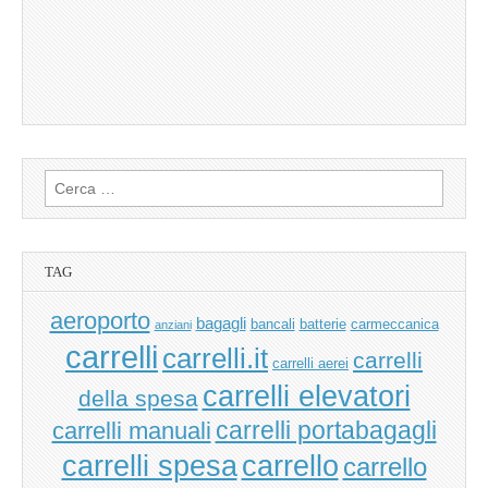
Ricerca
per:
TAG
aeroporto
bagagli
bancali
batterie
carmeccanica
anziani
carrelli
carrelli.it
carrelli
carrelli aerei
carrelli elevatori
della spesa
carrelli manuali
carrelli portabagagli
carrello
carrelli spesa
carrello