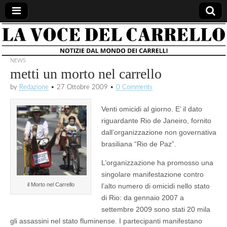
la voce
notizie
dal
mondo
NEWS
del
dei
metti un morto nel carrello
carrelli
by
Redazione
•
27 Ottobre 2009
•
0 Comments
carrello
Venti omicidi al giorno. E’ il dato
riguardante Rio de Janeiro, fornito
dall’organizzazione non governativa
brasiliana “Rio de Paz”.
L’organizzazione ha promosso una
singolare manifestazione contro
il Morto nel Carrello
l’alto numero di omicidi nello stato
di Rio: da gennaio 2007 a
settembre 2009 sono stati 20 mila
gli assassini nel stato fluminense. I partecipanti manifestano