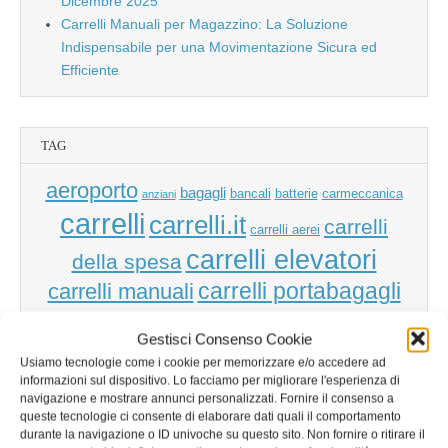
Dicembre 2025
Carrelli Manuali per Magazzino: La Soluzione
Indispensabile per una Movimentazione Sicura ed
Efficiente
TAG
aeroporto
bagagli
bancali
batterie
carmeccanica
anziani
carrelli
carrelli.it
carrelli
carrelli aerei
carrelli elevatori
della spesa
carrelli manuali
carrelli portabagagli
carrello
carrelli spesa
carrello
Gestisci Consenso Cookie
carrello spesa
della spesa
direttiva
CE
Usiamo tecnologie come i cookie per memorizzare e/o accedere ad
informazioni sul dispositivo. Lo facciamo per migliorare l'esperienza di
macchine
gru
idea
iPad
ecologia
energia elettrica
euro pallet
import
navigazione e mostrare annunci personalizzati. Fornire il consenso a
muletto
logistica
marcatura ce
ipermercato
marketing manager
queste tecnologie ci consente di elaborare dati quali il comportamento
pallet
shopping
patentino
robot
om
piattaforme
pramac
rimorchi
durante la navigazione o ID univoche su questo sito. Non fornire o ritirare il