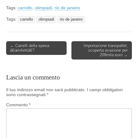
Tags:
carrello
,
olimpiadi
,
rio de janeiro
Tags:
carrello
olimpiadi
rio de janeiro
Post
← Carrelli della spesa
Importazione transpallet,
â€œinfettiâ€?
scoperta evasione per
navigation
209mila euro →
Lascia un commento
Il tuo indirizzo email non sarà pubblicato.
I campi obbligatori
sono contrassegnati
*
Commento
*