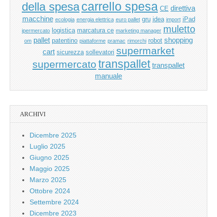
carrello spesa
della spesa
direttiva
CE
macchine
gru
idea
iPad
ecologia
energia elettrica
euro pallet
import
muletto
logistica
marcatura ce
ipermercato
marketing manager
pallet
shopping
patentino
robot
om
piattaforme
pramac
rimorchi
supermarket
cart
sicurezza
sollevatori
transpallet
supermercato
transpallet
manuale
ARCHIVI
Dicembre 2025
Luglio 2025
Giugno 2025
Maggio 2025
Marzo 2025
Ottobre 2024
Settembre 2024
Dicembre 2023