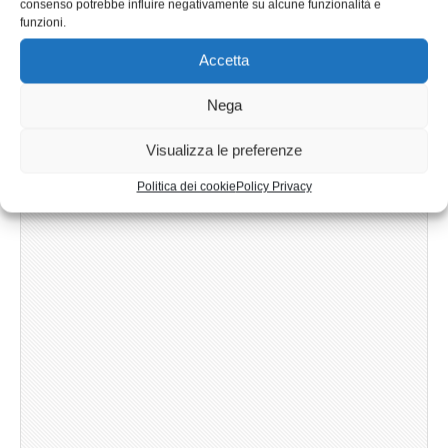
supermarket
cart
sicurezza
sollevatori
consenso potrebbe influire negativamente su alcune funzionalità e
funzioni.
transpallet
supermercato
transpallet
manuale
Accetta
Nega
Visualizza le preferenze
Politica dei cookie
Policy Privacy