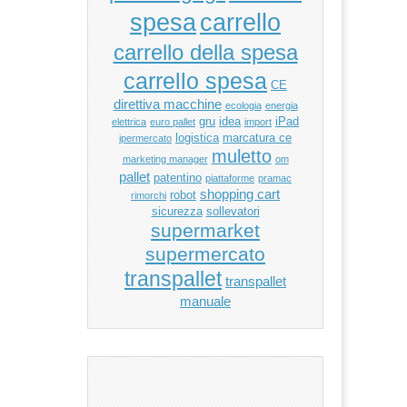
carrello
spesa
carrello della spesa
carrello spesa
CE
direttiva macchine
ecologia
energia
gru
idea
iPad
elettrica
euro pallet
import
logistica
marcatura ce
ipermercato
muletto
marketing manager
om
pallet
patentino
piattaforme
pramac
shopping cart
robot
rimorchi
sicurezza
sollevatori
supermarket
supermercato
transpallet
transpallet
manuale