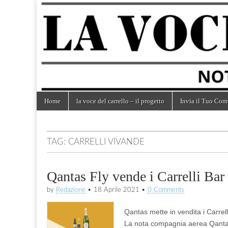
la voce
notizie
dal
mondo
del
dei
carrelli
carrello
Skip
Main
Home
la voce del carrello – il progetto
Invia il Tuo Com
to
menu
content
TAG:
CARRELLI VIVANDE
Qantas Fly vende i Carrelli Bar 
by
Redazione
•
18 Aprile 2021
•
0 Comments
Qantas mette in vendita i Carrell
La nota compagnia aerea Qantas h