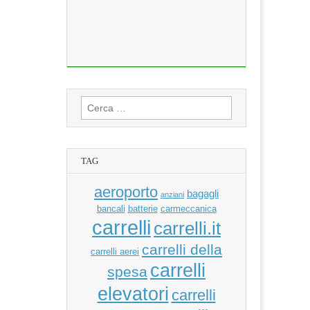
Ricerca
per:
TAG
aeroporto
bagagli
anziani
bancali
batterie
carmeccanica
carrelli
carrelli.it
carrelli della
carrelli aerei
carrelli
spesa
elevatori
carrelli