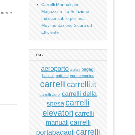
Carrelli Manuali per
Magazzino: La Soluzione
e aeree.
Indispensabile per una
Movimentazione Sicura ed
Efficiente
TAG
aeroporto
bagagli
anziani
bancali
batterie
carmeccanica
carrelli
carrelli.it
carrelli della
carrelli aerei
carrelli
spesa
elevatori
carrelli
manuali
carrelli
carrelli
portabagagli