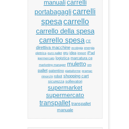
manuali
carrelli
carrelli
portabagagli
carrello
spesa
carrello della spesa
carrello spesa
CE
direttiva macchine
ecologia
energia
gru
idea
iPad
elettrica
euro pallet
import
logistica
marcatura ce
ipermercato
muletto
marketing manager
om
pallet
patentino
piattaforme
pramac
shopping cart
robot
rimorchi
sicurezza
sollevatori
supermarket
supermercato
transpallet
transpallet
manuale