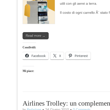
utili con gli aerei a terra.
Il costo di ogni carrello Ã¨ stat
Read more →
Condividi:
Facebook
X
Pinterest
Mi piace:
Airlines Trolley: un complemento
by
Redazione
•
24 Giugno 2010
•
0 Comments