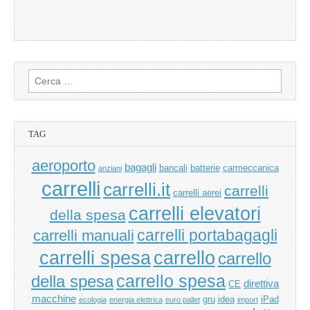
Ricerca
per:
TAG
aeroporto
bagagli
bancali
batterie
carmeccanica
anziani
carrelli
carrelli.it
carrelli
carrelli aerei
carrelli elevatori
della spesa
carrelli manuali
carrelli portabagagli
carrello
carrelli spesa
carrello
carrello spesa
della spesa
direttiva
CE
macchine
gru
idea
iPad
ecologia
energia elettrica
euro pallet
import