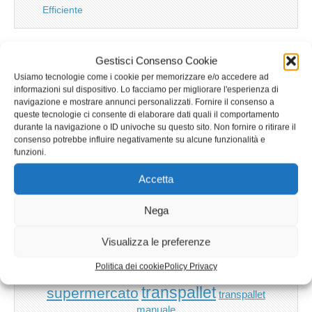
Efficiente
Gestisci Consenso Cookie
TAG
Usiamo tecnologie come i cookie per memorizzare e/o accedere ad
informazioni sul dispositivo. Lo facciamo per migliorare l'esperienza di
aeroporto
bagagli
bancali
batterie
carmeccanica
anziani
navigazione e mostrare annunci personalizzati. Fornire il consenso a
carrelli
carrelli.it
queste tecnologie ci consente di elaborare dati quali il comportamento
carrelli
carrelli aerei
durante la navigazione o ID univoche su questo sito. Non fornire o ritirare il
carrelli elevatori
consenso potrebbe influire negativamente su alcune funzionalità e
della spesa
funzioni.
carrelli manuali
carrelli portabagagli
Accetta
carrello
carrelli spesa
carrello
carrello spesa
della spesa
Nega
direttiva
CE
macchine
gru
idea
iPad
ecologia
energia elettrica
euro pallet
import
muletto
Visualizza le preferenze
logistica
marcatura ce
ipermercato
marketing manager
pallet
shopping
patentino
robot
om
piattaforme
pramac
rimorchi
Politica dei cookie
Policy Privacy
supermarket
cart
sicurezza
sollevatori
transpallet
supermercato
transpallet
manuale