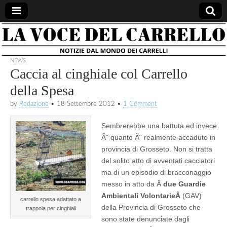
la voce
notizie
dal
mondo
NEWS
del
dei
Caccia al cinghiale col Carrello
carrelli
della Spesa
carrello
by
Redazione
•
18 Settembre 2012
•
1 Comment
Sembrerebbe una battuta ed invece
Ã¨ quanto Ã¨ realmente accaduto in
provincia di Grosseto. Non si tratta
del solito atto di avventati cacciatori
ma di un episodio di bracconaggio
messo in atto da Â
due Guardie
Ambientali VolontarieÂ
(GAV)
carrello spesa adattato a
della Provincia di Grosseto che
trappola per cinghiali
sono state denunciate dagli