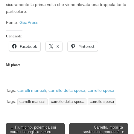
sicuramente la prima volta che viene rilevata una trappola tanto
particolare.
Fonte:
GeaPress
Condividi:
Facebook
X
Pinterest
Mi piace:
Tags:
carrelli manuali
,
carrello della spesa
,
carrello spesa
Tags:
carrelli manuali
carrello della spesa
carrello spesa
Post
← Fiumicino, polemica sui
Carrello, mobilità
carrelli bagagli: a 2 euro
sostenibile, comodità e