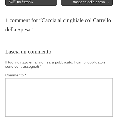
navigation
Â«E’ un furtoÂ»
trasporto della spesa →
1 comment for “
Caccia al cinghiale col Carrello
della Spesa
”
Lascia un commento
Il tuo indirizzo email non sarà pubblicato.
I campi obbligatori
sono contrassegnati
*
Commento
*