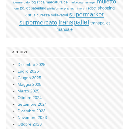
muletto
logistica
marcatura ce
ipermercato
marketing manager
pallet
shopping
patentino
robot
om
piattaforme
pramac
rimorchi
supermarket
cart
sicurezza
sollevatori
transpallet
supermercato
transpallet
manuale
ARCHIVI
Dicembre 2025
Luglio 2025
Giugno 2025
Maggio 2025
Marzo 2025
Ottobre 2024
Settembre 2024
Dicembre 2023
Novembre 2023
Ottobre 2023