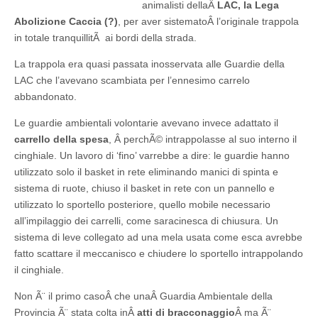
animalisti dellaÂ
LAC, la Lega
Abolizione Caccia (?)
, per aver sistematoÂ l’originale trappola
in totale tranquillitÃ ai bordi della strada.
La trappola era quasi passata inosservata alle Guardie della
LAC che l’avevano scambiata per l’ennesimo carrelo
abbandonato.
Le guardie ambientali volontarie avevano invece adattato il
carrello della spesa
, Â perchÃ© intrappolasse al suo interno il
cinghiale. Un lavoro di ‘fino’ varrebbe a dire: le guardie hanno
utilizzato solo il basket in rete eliminando manici di spinta e
sistema di ruote, chiuso il basket in rete con un pannello e
utilizzato lo sportello posteriore, quello mobile necessario
all’impilaggio dei carrelli, come saracinesca di chiusura. Un
sistema di leve collegato ad una mela usata come esca avrebbe
fatto scattare il meccanisco e chiudere lo sportello intrappolando
il cinghiale.
Non Ã¨ il primo casoÂ che unaÂ Guardia Ambientale della
Provincia Ã¨ stata colta inÂ
atti di bracconaggio
Â ma Ã¨