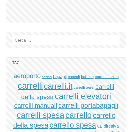
Ricerca
per:
TAG
aeroporto
bagagli
bancali
batterie
carmeccanica
anziani
carrelli
carrelli.it
carrelli
carrelli aerei
carrelli elevatori
della spesa
carrelli manuali
carrelli portabagagli
carrello
carrelli spesa
carrello
carrello spesa
della spesa
direttiva
CE