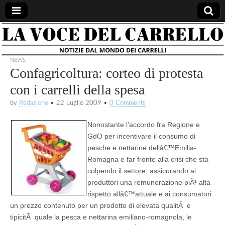
la voce
notizie
dal
mondo
NEWS
del
dei
Confagricoltura: corteo di protesta
carrelli
con i carrelli della spesa
carrello
by
Redazione
•
22 Luglio 2009
•
0 Comments
Nonostante l’accordo fra Regione e
GdO per incentivare il consumo di
pesche e nettarine dellâ€™Emilia-
Romagna e far fronte alla crisi che sta
colpendo il settore, assicurando ai
produttori una remunerazione piÃ¹ alta
rispetto allâ€™attuale e ai consumatori
un prezzo contenuto per un prodotto di elevata qualitÃ e
tipicitÃ quale la pesca e nettarina emiliano-romagnola, le