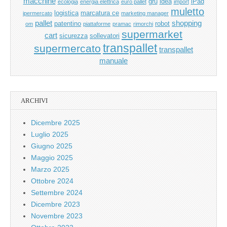
macchine
gru
idea
iPad
ecologia
energia elettrica
euro pallet
import
muletto
logistica
marcatura ce
ipermercato
marketing manager
pallet
shopping
patentino
robot
om
piattaforme
pramac
rimorchi
supermarket
cart
sicurezza
sollevatori
transpallet
supermercato
transpallet
manuale
ARCHIVI
Dicembre 2025
Luglio 2025
Giugno 2025
Maggio 2025
Marzo 2025
Ottobre 2024
Settembre 2024
Dicembre 2023
Novembre 2023