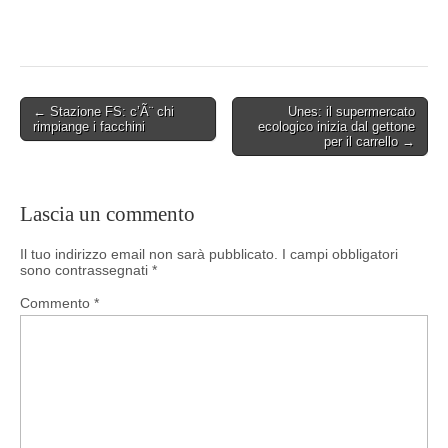
Post
← Stazione FS: c’Ã¨ chi
Unes: il supermercato
rimpiange i facchini
ecologico inizia dal gettone
navigation
per il carrello →
Lascia un commento
Il tuo indirizzo email non sarà pubblicato.
I campi obbligatori
sono contrassegnati
*
Commento
*