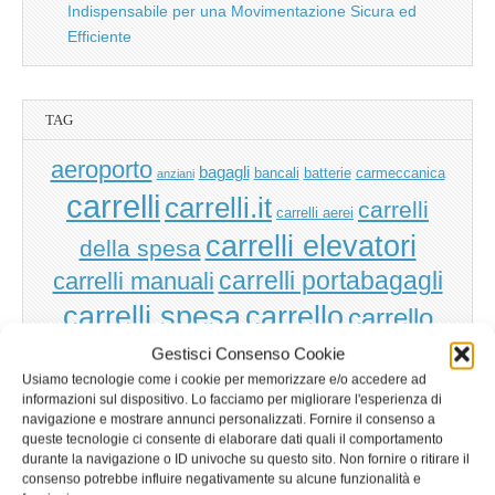
Indispensabile per una Movimentazione Sicura ed
Efficiente
TAG
aeroporto
bagagli
bancali
batterie
carmeccanica
anziani
carrelli
carrelli.it
carrelli
carrelli aerei
carrelli elevatori
della spesa
carrelli manuali
carrelli portabagagli
carrello
carrelli spesa
carrello
carrello spesa
della spesa
Gestisci Consenso Cookie
direttiva
CE
Usiamo tecnologie come i cookie per memorizzare e/o accedere ad
macchine
gru
idea
iPad
ecologia
energia elettrica
euro pallet
import
informazioni sul dispositivo. Lo facciamo per migliorare l'esperienza di
muletto
logistica
marcatura ce
ipermercato
marketing manager
navigazione e mostrare annunci personalizzati. Fornire il consenso a
pallet
shopping
patentino
robot
om
piattaforme
pramac
rimorchi
queste tecnologie ci consente di elaborare dati quali il comportamento
supermarket
cart
sicurezza
sollevatori
durante la navigazione o ID univoche su questo sito. Non fornire o ritirare il
consenso potrebbe influire negativamente su alcune funzionalità e
transpallet
supermercato
transpallet