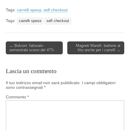
Tags:
carrelli spesa
,
self checkout
Tags:
carrelli spesa
self checkout
Post
← Bolzoni: fatturato
Magneti Marelli: batterie al
semestrale sceso del 47%
litio anche per i carrelli →
navigation
Lascia un commento
Il tuo indirizzo email non sarà pubblicato.
I campi obbligatori
sono contrassegnati
*
Commento
*