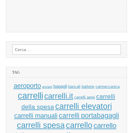
Ricerca
per:
TAG
aeroporto
bagagli
bancali
batterie
carmeccanica
anziani
carrelli
carrelli.it
carrelli
carrelli aerei
carrelli elevatori
della spesa
carrelli manuali
carrelli portabagagli
carrello
carrelli spesa
carrello