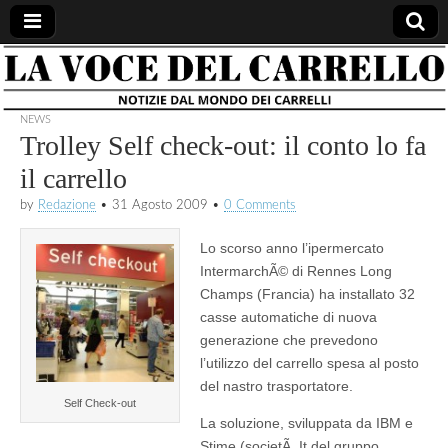
la voce
notizie
dal
mondo
NEWS
del
dei
Trolley Self check-out: il conto lo fa
carrelli
il carrello
carrello
by
Redazione
•
31 Agosto 2009
•
0 Comments
Lo scorso anno l’ipermercato
IntermarchÃ© di Rennes Long
Champs (Francia) ha installato 32
casse automatiche di nuova
generazione che prevedono
l’utilizzo del carrello spesa al posto
del nastro trasportatore.
Self Check-out
La soluzione, sviluppata da IBM e
Stime (societÃ It del gruppo