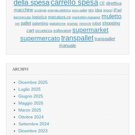
carrello spesa
della spesa
direttiva
CE
macchine
gru
idea
iPad
ecologia
energia elettrica
euro pallet
import
muletto
logistica
marcatura ce
ipermercato
marketing manager
pallet
shopping
patentino
robot
om
piattaforme
pramac
rimorchi
supermarket
cart
sicurezza
sollevatori
transpallet
supermercato
transpallet
manuale
ARCHIVI
Dicembre 2025
Luglio 2025
Giugno 2025
Maggio 2025
Marzo 2025
Ottobre 2024
Settembre 2024
Dicembre 2023