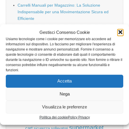
Carrelli Manuali per Magazzino: La Soluzione
Indispensabile per una Movimentazione Sicura ed
Efficiente
Gestisci Consenso Cookie
Usiamo tecnologie come i cookie per memorizzare e/o accedere ad
TAG
informazioni sul dispositivo. Lo facciamo per migliorare l'esperienza di
navigazione e mostrare annunci personalizzati. Fornire il consenso a
aeroporto
bagagli
bancali
batterie
carmeccanica
anziani
queste tecnologie ci consente di elaborare dati quali il comportamento
durante la navigazione o ID univoche su questo sito. Non fornire o ritirare il
carrelli
carrelli.it
carrelli
carrelli aerei
consenso potrebbe influire negativamente su alcune funzionalità e
funzioni.
carrelli elevatori
della spesa
Accetta
carrelli manuali
carrelli portabagagli
carrello
carrelli spesa
carrello
Nega
carrello spesa
della spesa
direttiva
CE
Visualizza le preferenze
macchine
gru
idea
iPad
ecologia
energia elettrica
euro pallet
import
muletto
logistica
marcatura ce
ipermercato
marketing manager
Politica dei cookie
Policy Privacy
pallet
shopping
patentino
robot
om
piattaforme
pramac
rimorchi
supermarket
cart
sicurezza
sollevatori